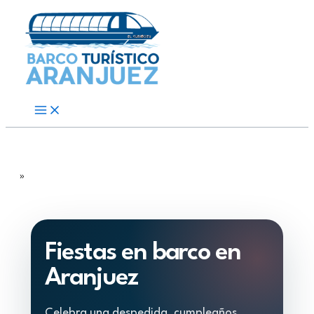
Ir
al
contenido
»
Fiestas en barco en
Aranjuez
Celebra una despedida, cumpleaños,